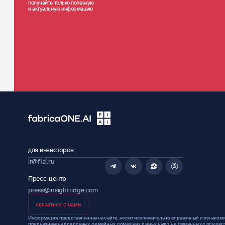
получайте только полезную
и актуальную информацию
для инвесторов
ir@f1ai.ru
Пресс-центр
press@insightridge.com
cвязаться с нами
Информация, представленная на сайте, носит исключительно справочный и ознакоми
предназначена для личных, семейных, домашних и иных нужд, не связанных с осущ