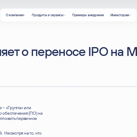
О компании
Продукты и сервисы
Примеры внедрения
Инвесторам
О компании
Новости о компании и публикации
Продукты и сервисы
Заказная разработка
Промышленное ПО
яет о переносе IPO на 
Тиражное ПО
Корпоративное обучение
Примеры внедрения
 – «Группа» или
о обеспечения (ПО) на
отложить первичное
 Несмотря на то, что