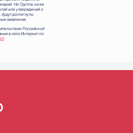
нарий. Ни Группа, ни ее
нтий или утверждений о
 будут достигнуты.
ные заявления.
дательством Российской
нии в сети Интернет по
560
.
а
ю