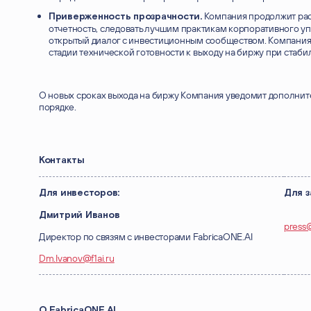
Компания продолжит ра
Приверженность прозрачности.
отчетность, следовать лучшим практикам корпоративного у
открытый диалог с инвестиционным сообществом. Компания 
стадии технической готовности к выходу на биржу при стаб
О новых сроках выхода на биржу Компания уведомит дополнит
порядке.
Контакты
Для инвесторов:
Для 
Дмитрий Иванов
press
Директор по связям с инвесторами FabricaONE.AI
Dm.Ivanov@f1ai.ru
О FabricaONE.AI