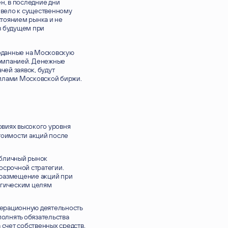
н, в последние дни
ивело к существенному
стоянием рынка и не
в будущем при
оданные на Московскую
 Компанией. Денежные
чей заявок, будут
вилами Московской биржи.
виях высокого уровня
тоимости акций после
убличный рынок
осрочной стратегии.
 размещение акций при
егическим целям
перационную деятельность
полнять обязательства
 счет собственных средств.