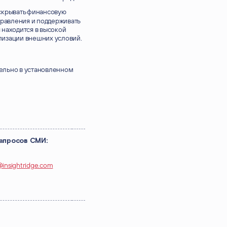
скрывать финансовую
правления и поддерживать
находится в высокой
илизации внешних условий.
ельно в установленном
запросов СМИ:
@insightridge.com