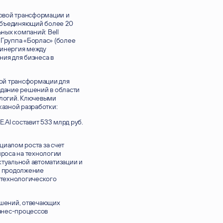
ровой трансформации и
 объединяющий более 20
ных компаний: Bell
, Группа «Борлас» (более
Синергия между
ия для бизнеса в
вой трансформации для
оздание решений в области
ологий. Ключевыми
азной разработки:
.AI составит 533 млрд руб.
ВАШЕ ИМЯ
циалом роста за счет
проса на технологии
ктуальной автоматизации и
т продолжение
технологического
EMAIL
ешений, отвечающих
знес-процессов