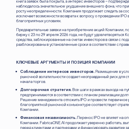
книга заявок была покрыта, а интерес инвесторов – подтвержде
наблюдалось значительное ухудшение внешнего фона, что пр
росту неопределенности. Компания продолжает следить за со
исключает возможности возврата к вопросу о проведении IPO 
благоприятных условиях.
Предварительные заявки на приобретение акций Компании, п
биржу с 23 по 29 апреля 2026 года, не будут удовлетворяться
средства, заблокированные на счетах инвесторов в связи с пода
разблокированы в установленные сроки в соответствии с пра
КЛЮЧЕВЫЕ АРГУМЕНТЫ И ПОЗИЦИЯ КОМПАНИИ
Размещение в усло
Соблюдение интересов инвесторов.
рыночной волатильности создает неоправданный риск для с
начала торгов.
Все шаги в рамках выхода на п
Долгосрочная стратегия.
предпринимаются в соответствии с планом реализации долг
Решение менеджмента отложить IPO и провести первичное
благоприятной рыночной конъюнктуре соответствует страт
Компании.
Перенос IPO не влияет на о
Финансовая независимость.
Компании. FabricaONE.AI продолжает уверенно работать, вы
перед клиентами и партнерами и финансировать развитие за