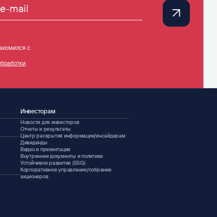
e-mail
акомился с
обработки
Инвесторам
Новости для инвесторов
Отчеты и результаты
Центр раскрытия информации/инсайдерам
Дивиденды
Видео и презентации
Внутренние документы и политики
Устойчивое развитие (ESG)
Корпоративное управление/собрание
акционеров