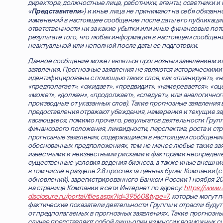
директора, должностные лица, работники, агенты, советники и 
«
») и иные лица не принимают на себя обязан
Представители
изменений в настоящее сообщение после даты его публикации
ответственности ни за какие убытки или иные финансовые пот
результате того, что любая информация в настоящем сообщени
неактуальной или неполной после даты ее подготовки.
Данное сообщение может являться прогнозным заявлением и
заявления. Прогнозные заявления не являются историческими 
идентифицированы с помощью таких слов, как «планирует», «н
«предполагает», «ожидает», «предвидит», «намеревается», «оце
«может», «должен», «продолжает», «следует», или аналогично
производные от указанных слов). Такие прогнозные заявления 
предоставления отражают убеждения, намерения и текущие за
касающиеся, помимо прочего, результатов деятельности Груп
финансового положения, ликвидности, перспектив, роста и стра
прогнозные заявления, содержащиеся в настоящем сообщении
обоснованных предположениях, тем не менее любые такие за
известными и неизвестными рисками и факторами неопределе
существенные условия ведения бизнеса, а также иные внешни
в том числе в разделе 2.8 проспекта ценных бумаг Компании
(
с
обновлений), зарегистрированного Банком России 1 ноября 2
на странице Компании в сети Интернет по адресу:
https://www.
disclosure.ru/portal/files.aspx?id=39560&type=7
, которые могут п
фактические показатели деятельности Группы и отрасли будут
от предполагаемых в прогнозных заявлениях. Такие прогнозны
случае представляют собой лишь один из многих возможных с