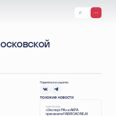
Инвесторам
Новости для инвесторов
Отчеты и результаты
Центр раскрытия информации/инсайдерам
Дивиденды
Видео и презентации
Московской
Внутренние документы и политики
Устойчивое развитие (ESG)
Корпоративное управление/собрание
акционеров
Поделиться в соцсетях
похожие новости
13 ИЮЛЯ 2026
«Эксперт РА» и АКРА
присвоили FABRICAONE.AI