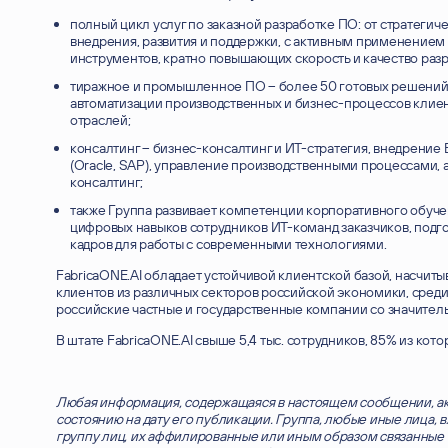
полный цикл услуг по заказной разработке ПО: от стратегич
внедрения, развития и поддержки, с активным применением
инструментов, кратно повышающих скорость и качество разр
тиражное и промышленное ПО – более 50 готовых решений
автоматизации производственных и бизнес-процессов клиен
отраслей;
консалтинг – бизнес-консалтинг и ИТ-стратегия, внедрен
(Oracle, SAP), управление производственными процессами, 
консалтинг;
также Группа развивает компетенции корпоративного обучен
цифровых навыков сотрудников ИТ-команд заказчиков, подг
кадров для работы с современными технологиями.
FabricaONE.AI обладает устойчивой клиентской базой, насчит
клиентов из различных секторов российской экономики, сред
российские частные и государственные компании со значите
оставьте контакты, и мы поможем
вам решить возникшие вопросы
В штате FabricaONE.AI свыше 5,4 тыс. сотрудников, 85% из кот
Любая информация, содержащаяся в настоящем сообщении, ак
состоянию на дату его публикации. Группа, любые иные лица, 
группу лиц, их аффилированные или иным образом связанные с