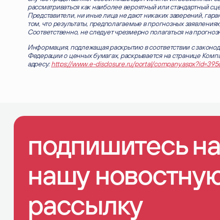
рассматриваться как наиболее вероятный или стандартный сце
Представители, ни иные лица не дают никаких заверений, гара
том, что результаты, предполагаемые в прогнозных заявлениях,
Соответственно, не следует чрезмерно полагаться на прогноз
Информация, подлежащая раскрытию в соответствии с законо
Федерации о ценных бумагах, раскрывается на странице Компа
адресу:
https://www.e-disclosure.ru/portal/company.aspx?id=39
подпишитесь н
нашу новостну
рассылку