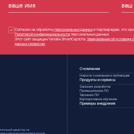
ваше имя
ваш 
Согласен на обработку
персональных данных
и подтверждаю, что озн
Политикой конфиденциальности
персональных данных.
Этот сайт защищен Yandex SmartCaptcha.
Уведомление об условиях 
данных сервисом
.
О компании
Новости о компании и публикации
Продукты и сервисы
Заказная разработка
Промышленное ПО
Тиражное ПО
Корпоративное обучение
Примеры внедрения
тельный характер, не
ествлением предпринимательской