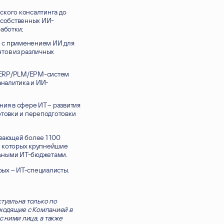
КОМПАНИЯ
еского консалтинга до
 собственных ИИ-
аботки;
 с применением ИИ для
тов из различных
СООБЩЕНИЕ
ие ERP/PLM/EPM-систем
Согласен на обработку
персональных данных
и подтверждаю, чт
аналитика и ИИ-
ознакомился с
Политикой конфиденциальности
персональных д
Этот сайт защищен Yandex SmartCaptcha.
Уведомление об усло
обработки данных сервисом
.
ия в сфере ИТ – развития
отовки и переподготовки
ывающей более 1 100
и которых крупнейшие
льными ИТ-бюджетами.
орых – ИТ-специалисты.
туальна только по
входящие с Компанией в
 ними лица, а также