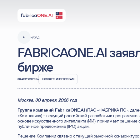
ir@f1ai.ru
press@insightridge.com
НАЗАД
FABRICAONE.AI заявл
бирже
30 АПРЕЛЯ 2026
НОВОСТИ ИНВЕСТОРАМ
Москва, 30 апреля, 2026 год
(ПАО «ФАБРИКА ПО», далее
Группа компаний FabricaONE.AI
«Компания») – ведущий российский разработчик программног
основе искусственного интеллекта (ИИ), принимает решение 
публичное предложение (IPO) акций.
Решение Компании связано с текущей рыночной конъюнктурой.