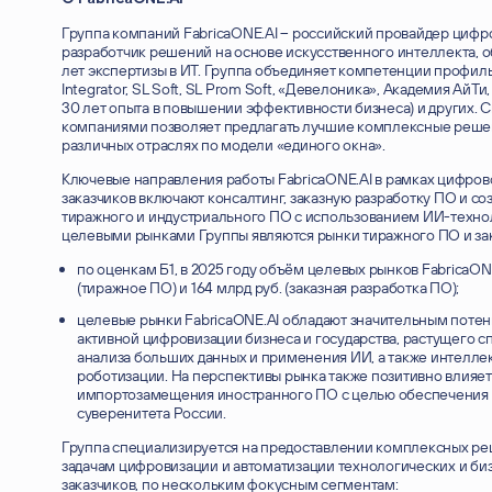
Группа компаний FabricaONE.AI – российский провайдер циф
разработчик решений на основе искусственного интеллекта,
лет экспертизы в ИТ. Группа объединяет компетенции профиль
Integrator, SL Soft, SL Prom Soft, «Девелоника», Академия АйТи
30 лет опыта в повышении эффективности бизнеса) и других. 
компаниями позволяет предлагать лучшие комплексные решен
различных отраслях по модели «единого окна».
Ключевые направления работы FabricaONE.AI в рамках цифро
заказчиков включают консалтинг, заказную разработку ПО и с
тиражного и индустриального ПО с использованием ИИ-техн
целевыми рынками Группы являются рынки тиражного ПО и зак
по оценкам Б1, в 2025 году объём целевых рынков FabricaONE
(тиражное ПО) и 164 млрд руб. (заказная разработка ПО);
связаться
целевые рынки FabricaONE.AI обладают значительным потен
активной цифровизации бизнеса и государства, растущего с
анализа больших данных и применения ИИ, а также интелле
с нами
роботизации. На перспективы рынка также позитивно влияе
импортозамещения иностранного ПО с целью обеспечения 
суверенитета России.
Группа специализируется на предоставлении комплексных р
задачам цифровизации и автоматизации технологических и би
заказчиков, по нескольким фокусным сегментам: