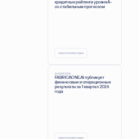
кредитные рейтинги уровня А-
со стабильным прогнозом
новости инвесторам
26 МАЯ 2026
FABRICAONE.AI публикует
финансовые и операционные
результаты за 1 квартал 2026
года
новости инвесторам