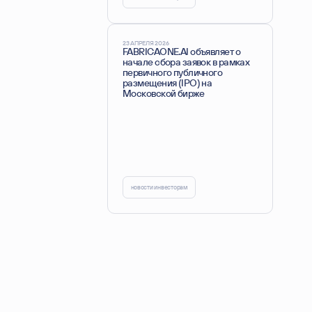
23 АПРЕЛЯ 2026
FABRICAONE.AI объявляет о
начале сбора заявок в рамках
первичного публичного
размещения (IPO) на
Московской бирже
новости инвесторам