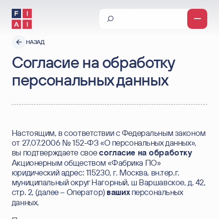
О компании
НАЗАД
Согласие на обработку
Новости о компании и публикации
Продукты и сервисы
персональных данных
Заказная разработка
Примеры внедрения
Промышленное ПО
Тиражное ПО
Инвесторам
Корпоративное обучение
Новости для инвесторов
Отчеты и результаты
Настоящим, в соответствии с Федеральным законом
Центр раскрытия информации
от 27.07.2006 № 152-ФЗ «О персональных данных»,
Дивиденды
вы подтверждаете свое
согласие на обработку
Акционерный капитал
Акционерным обществом «Фабрика ПО»
Календарь инвестора
юридический адрес: 115230, г. Москва, вн.тер.г.
Видео и презентации
муниципальный округ Нагорный, ш Варшавское, д. 42,
Внутренние документы и политики
стр. 2, (далее – Оператор)
персональных
ваших
Долговые инструменты
данных.
Устойчивое развитие (ESG)
Материалы IPO