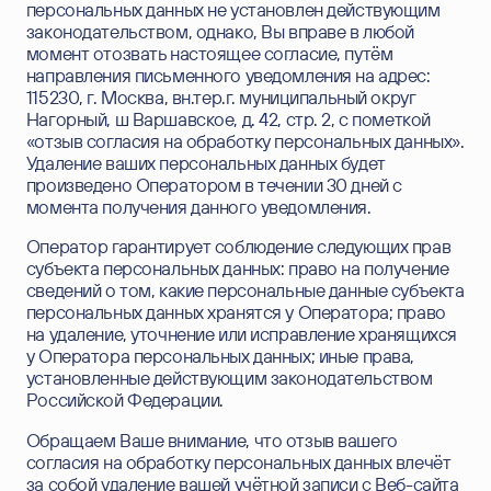
персональных данных не установлен действующим
EMAIL
законодательством, однако, Вы вправе в любой
момент отозвать настоящее согласие, путём
ТЕЛЕФОН
направления письменного уведомления на адрес:
115230, г. Москва, вн.тер.г. муниципальный округ
Нагорный, ш Варшавское, д. 42, стр. 2, с пометкой
КОМПАНИЯ
«отзыв согласия на обработку персональных данных».
Удаление ваших персональных данных будет
СООБЩЕНИЕ
произведено Оператором в течении 30 дней с
момента получения данного уведомления.
Согласен на обработку
персональных данных
и
Оператор гарантирует соблюдение следующих прав
подтверждаю, что ознакомился с
Политикой
субъекта персональных данных: право на получение
конфиденциальности
персональных данных.
сведений о том, какие персональные данные субъекта
Этот сайт защищен Yandex SmartCaptcha.
персональных данных хранятся у Оператора; право
Уведомление об условиях обработки данных
на удаление, уточнение или исправление хранящихся
сервисом
.
у Оператора персональных данных; иные права,
Отправить
установленные действующим законодательством
Российской Федерации.
Обращаем Ваше внимание, что отзыв вашего
согласия на обработку персональных данных влечёт
за собой удаление вашей учётной записи с Веб-сайта