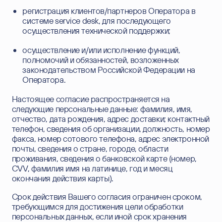
регистрация клиентов/партнеров Оператора в
системе service desk, для последующего
осуществления технической поддержки;
осуществление и/или исполнение функций,
полномочий и обязанностей, возложенных
законодательством Российской Федерации на
Оператора.
связаться
Настоящее согласие распространяется на
следующие персональные данные: фамилия, имя,
с нами
отчество, дата рождения, адрес доставки; контактный
телефон, сведения об организации, должность, номер
оставьте контакты, и мы поможем вам решить
факса, номер сотового телефона, адрес электронной
возникшие вопросы
почты, сведения о стране, городе, области
проживания, сведения о банковской карте (номер,
CVV, фамилия имя на латинице, год и месяц
ВАШЕ ИМЯ
окончания действия карты).
Срок действия Вашего согласия ограничен сроком,
ВАША ФАМИЛИЯ
требующимся для достижения цели обработки
персональных данных, если иной срок хранения