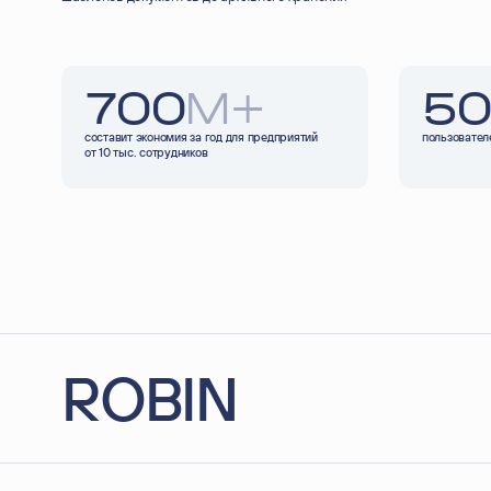
700
М+
50
составит экономия за год для предприятий
пользовател
от 10 тыс. сотрудников
связаться
с нами
ROBIN
платформа для интеллектуальной автоматизации