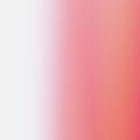
%
трат
ПРОЦЕССЫ
правление человеческими
есурсами: планирование,
рганизация обучения, работа с
отивацией и KPI, AI-ассистенты
ля сотрудников
1