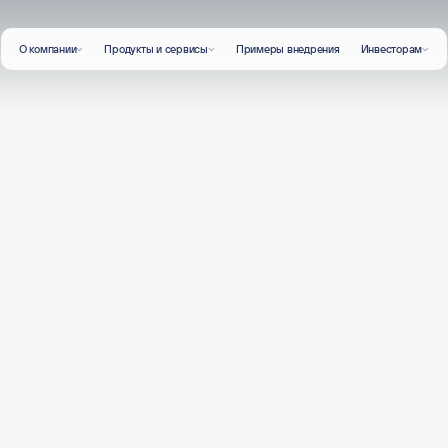
О компании
Продукты и сервисы
Примеры внедрения
Инвесторам
О компании
Новости о компании и публикации
Продукты и сервисы
Заказная разработка
Промышленное ПО
Тиражное ПО
Корпоративное обучение
Примеры внедрения