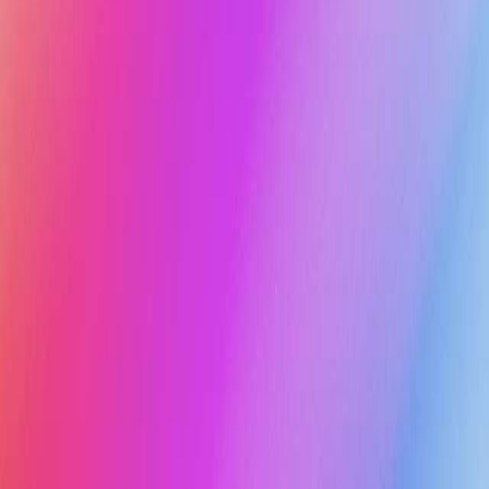
Цифровая экосистема:
распознавание и обработка,
анализ содержания, генерация,
обмен и хранение,
интеллектуальный поиск
01