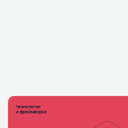
программное обесп
технологии
и фреймворки