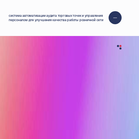
система автоматизации аудита торговых точек и управления
персоналом для улучшения качества работы розничной сети
Автоматизация бизнес-
процессов с применением AI,
понимание естественного языка
для интеллектуальной обработки
запросов
01