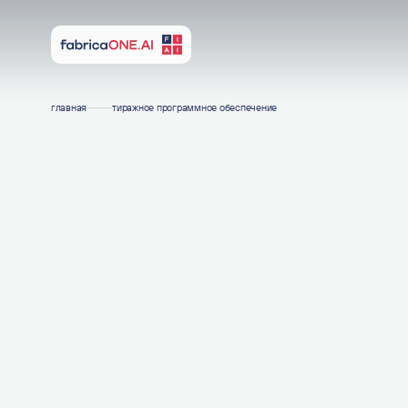
ir@f1ai.ru
press@insightridge.com
главная
тиражное программное обеспечение