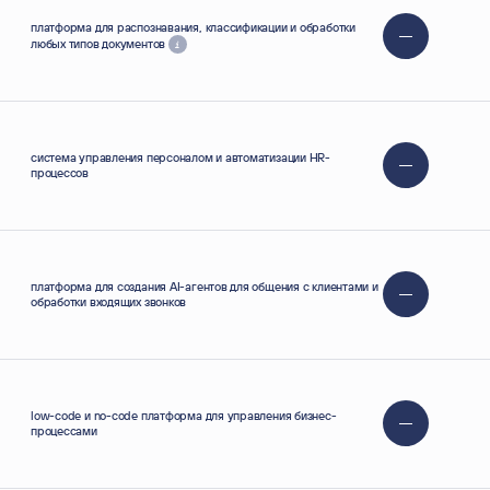
платформа для распознавания, классификации и обработки
любых типов документов
о
анных.
виях
Отправить
cистема управления персоналом и автоматизации HR-
процессов
платформа для создания AI-агентов для общения с клиентами и
обработки входящих звонков
low-code и no-code платформа для управления бизнес-
процессами