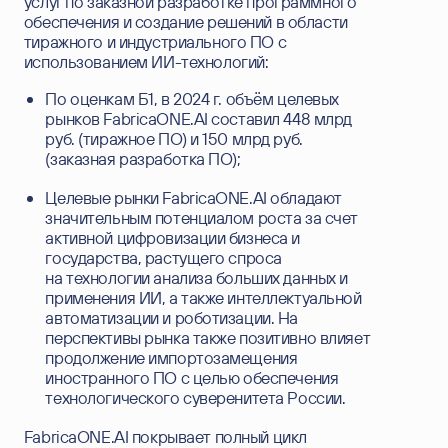
услуг по заказной разработке программного
обеспечения и создание решений в области
тиражного и индустриального ПО с
использованием ИИ-технологий:
По оценкам Б1, в 2024 г. объём целевых
рынков FabricaONE.AI составил 448 млрд
руб. (тиражное ПО) и 150 млрд руб.
(заказная разработка ПО);
Целевые рынки FabricaONE.AI обладают
значительным потенциалом роста за счет
активной цифровизации бизнеса и
государства, растущего спроса
на технологии анализа больших данных и
применения ИИ, а также интеллектуальной
автоматизации и роботизации. На
перспективы рынка также позитивно влияет
связаться
продолжение импортозамещения
иностранного ПО с целью обеспечения
с нами
технологического суверенитета России.
оставьте контакты, и мы поможем вам решить
FabricaONE.AI покрывает полный цикл
возникшие вопросы