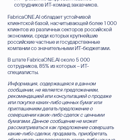
сервисом
.
сотрудников ИТ-команд заказчиков.
Отправить
FabricaONE.AI обладает устойчивой
клиентской базой, насчитывающей более
1 000
клиентов из различных секторов российской
экономики, среди которых крупнейшие
российские частные и государственные
компании со значительными ИТ-бюджетами.
В штате FabricaONE.AI около 5 000
сотрудников, 85% из которых – ИТ-
специалисты.
Информация, содержащаяся в данном
сообщении, не является предложением,
рекомендацией или консультацией о продаже
или покупке каких-либо ценных бумаг или
приглашением делать предложение о
совершении каких-либо сделок с ценными
бумагами. Данное сообщение не может
рассматриваться как предложение совершать
какие-либо сделки, продавать, приобретать,
обменивать или передавать какие-либо ценные