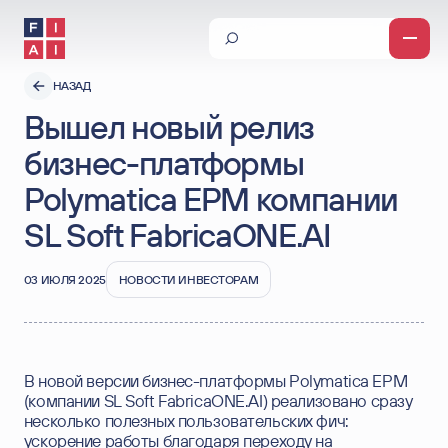
О компании
НАЗАД
Вышел новый релиз
Новости о компании и публикации
Продукты и сервисы
бизнес-платформы
Заказная разработка
Примеры внедрения
Промышленное ПО
Polymatica ЕРМ компании
Тиражное ПО
Инвесторам
Корпоративное обучение
SL Soft FabricaONE.AI
Новости для инвесторов
Отчеты и результаты
03 ИЮЛЯ 2025
НОВОСТИ ИНВЕСТОРАМ
Центр раскрытия информации
Дивиденды
Акционерный капитал
Календарь инвестора
Видео и презентации
В новой версии бизнес-платформы Polymatica ЕРМ
Внутренние документы и политики
(компании SL Soft FabricaONE.AI) реализовано сразу
Долговые инструменты
несколько полезных пользовательских фич:
Устойчивое развитие (ESG)
ускорение работы благодаря переходу на
Материалы IPO