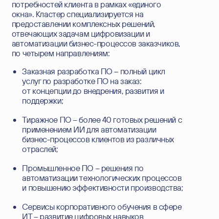
потребностей клиента в рамках «единого
окна». Кластер специализируется на
предоставлении комплексных решений,
ВАШЕ ИМЯ
отвечающих задачам цифровизации и
автоматизации бизнес-процессов заказчиков,
ВАША ФАМИЛИЯ
по четырем направлениям:
Заказная разработка ПО – полный цикл
EMAIL
услуг по разработке ПО на заказ:
от концепции до внедрения, развития и
поддержки;
ТЕЛЕФОН
Тиражное ПО – более 40 готовых решений с
КОМПАНИЯ
применением ИИ для автоматизации
бизнес-процессов клиентов из различных
отраслей;
СООБЩЕНИЕ
Промышленное ПО – решения по
автоматизации технологических процессов
Согласен на обработку
персональных данных
и
и повышению эффективности производства;
подтверждаю, что ознакомился с
Политикой
конфиденциальности
персональных данных.
Сервисы корпоративного обучения в сфере
Этот сайт защищен Yandex SmartCaptcha.
Уведомление об условиях обработки данных
ИТ – развитие цифровых навыков